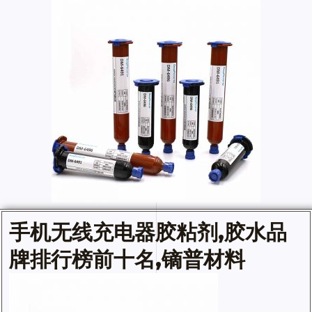
手机无线充
电器胶粘剂
,
胶水
品
牌排行榜前十名,镝普材料