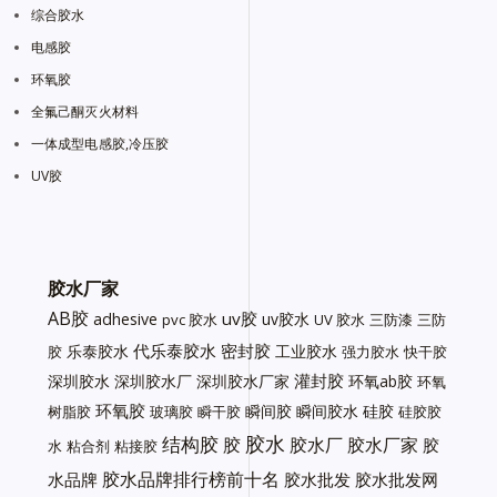
综合胶水
电感胶
环氧胶
全氟己酮灭火材料
一体成型电感胶,冷压胶
UV胶
胶水厂家
AB胶
uv胶
adhesive
uv胶水
pvc 胶水
UV 胶水
三防漆
三防
代乐泰胶水
密封胶
乐泰胶水
工业胶水
胶
强力胶水
快干胶
灌封胶
深圳胶水
深圳胶水厂
深圳胶水厂家
环氧ab胶
环氧
环氧胶
瞬间胶
瞬间胶水
硅胶
树脂胶
玻璃胶
瞬干胶
硅胶胶
胶水
结构胶
胶
胶水厂
胶水厂家
胶
水
粘合剂
粘接胶
胶水品牌排行榜前十名
水品牌
胶水批发
胶水批发网