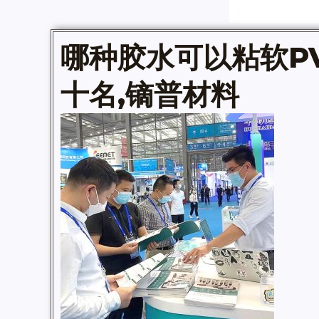
哪种
胶水
可以粘软PV
十名
,镝普材料