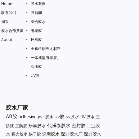
Home
胶水案例
联系我们
胶新闻
淘宝
综合胶水
胶水合作共赢
电感胶
About
环氧胶
全氟己酮灭火材料
一体成型电感胶,
冷压胶
UV胶
胶水厂家
AB胶
uv胶
adhesive
uv胶水
pvc 胶水
UV 胶水
三
代乐泰胶水
密封胶
乐泰胶水
工业胶
防漆
三防胶
水
深圳胶水
深圳胶水厂
深圳胶水
强力胶水
快干胶