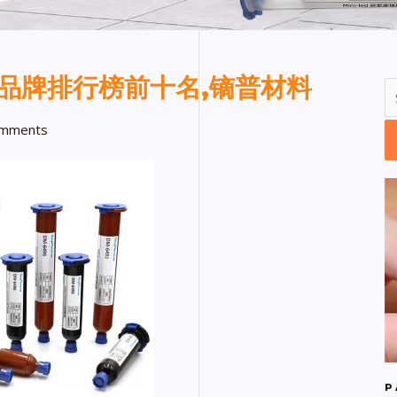
水品牌排行榜前十名,镝普材料
mments
P