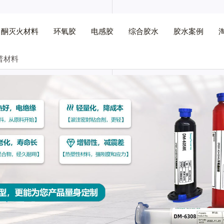
己酮灭火材料
环氧胶
电感胶
综合胶水
胶水案例
普材料