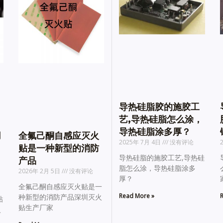
导热硅脂胶的施胶工
艺,导热硅脂怎么涂，
导热硅脂涂多厚？
用
全氟己酮自感应灭火
2025年 7月 4日
没有评论
贴是一种新型的消防
导热硅脂的施胶工艺,导热硅
产品
脂怎么涂，导热硅脂涂多
2026年 2月 5日
没有评论
厚？
全氟己酮自感应灭火贴是一
Read More »
R
种新型的消防产品深圳灭火
贴
贴生产厂家
火