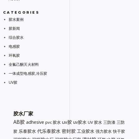
CATEGORIES
胶水案例
胶新闻
综合胶水
电感胶
环氧胶
全氟己酮灭火材料
一体成型电感胶,冷压胶
UV胶
胶水厂家
AB胶
uv胶
adhesive
uv胶水
pvc 胶水
UV 胶水
三防漆
三防
代乐泰胶水
密封胶
乐泰胶水
工业胶水
胶
强力胶水
快干胶