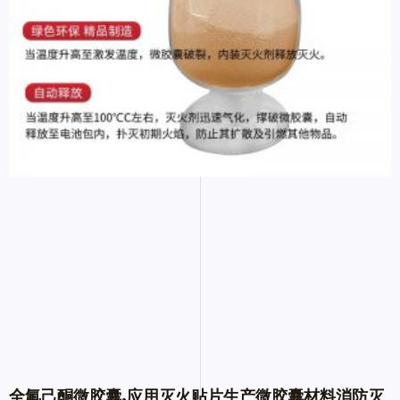
全氟己酮微胶囊,应用灭火贴片生产微胶囊材料消防灭