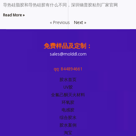
导热硅脂胶和导热硅胶有什么不同，深圳镝普胶粘剂厂家官网
Read More »
« Previous
Next »
免费样品及定制：
sales@molddl.com
qq: 844894661
胶水首页
UV胶
全氟己酮灭火材料
环氧胶
电感胶
综合胶水
胶水案例
淘宝