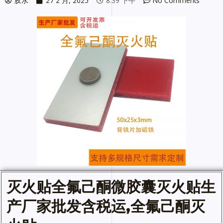
胶水
27 2 月, 2025
8:39 下午
No Comments
灭火贴
全氟己酮微胶囊灭火贴生
产厂家批发含税运,全氟己酮灭