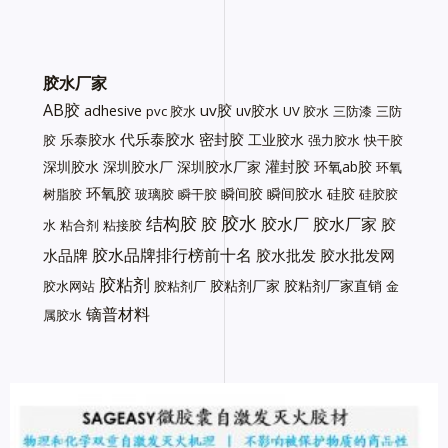
胶水厂家
AB胶
uv胶
adhesive
uv胶水
pvc 胶水
UV 胶水
三防漆
三防
代乐泰胶水
密封胶
乐泰胶水
工业胶水
胶
强力胶水
快干胶
灌封胶
深圳胶水
深圳胶水厂
深圳胶水厂家
环氧ab胶
环氧
环氧胶
瞬间胶
瞬间胶水
硅胶
树脂胶
玻璃胶
瞬干胶
硅胶胶
胶水
结构胶
胶
胶水厂
胶水厂家
胶
水
粘合剂
粘接胶
胶水品牌排行榜前十名
水品牌
胶水批发
胶水批发网
胶粘剂
胶粘剂厂家
胶粘剂厂家直销
胶水网站
胶粘剂厂
金
镝普材料
属胶水