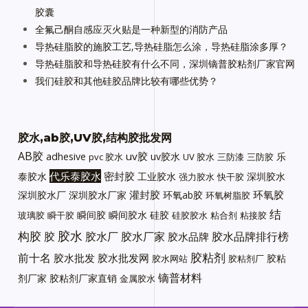
胶囊
全氟己酮自感应灭火贴是一种新型的消防产品
导热硅脂胶的施胶工艺,导热硅脂怎么涂，导热硅脂涂多厚？
导热硅脂胶和导热硅胶有什么不同，深圳镝普胶粘剂厂家官网
我们硅胶和其他硅胶品牌比较有哪些优势？
胶水,ab胶,UV胶,结构胶批发网
AB胶
uv胶
adhesive
uv胶水
乐
pvc 胶水
UV 胶水
三防漆
三防胶
代乐泰胶水
密封胶
泰胶水
工业胶水
深圳胶水
强力胶水
快干胶
灌封胶
环氧胶
深圳胶水厂
深圳胶水厂家
环氧ab胶
环氧树脂胶
结
瞬间胶
瞬间胶水
硅胶
玻璃胶
瞬干胶
硅胶胶水
粘合剂
粘接胶
胶水
构胶
胶
胶水厂
胶水厂家
胶水品牌排行榜
胶水品牌
胶粘剂
前十名
胶水批发
胶水批发网
胶粘
胶水网站
胶粘剂厂
镝普材料
剂厂家
胶粘剂厂家直销
金属胶水