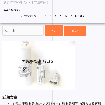
胶水
2025年 4月 9日
没有评论
Read More »
« Previous
1
2
3
4
5
6
7
Next »
丙烯酸结构胶,ab
胶
近期文章
全氟己酮微胶囊,应用灭火贴片生产微胶囊材料消防灭火粉体微