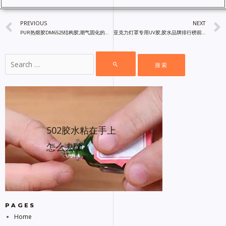
PREVIOUS
NEXT
PUR热熔胶DM6525结构胶,潮气固化的反应性聚氨酯热熔胶粘剂
亚克力灯罩专用UV胶,胶水品牌排行榜前十名,镝普材料,胶粘剂厂家直销
502胶水粘在手上
怎么去除
PAGES
Home