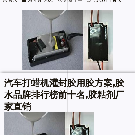
胶水
29 4 月, 2025
8:08 上午
No Comments
汽车打蜡机
灌封胶
用胶方案,
胶
水
品牌排行榜前十名,胶粘剂厂
家直销