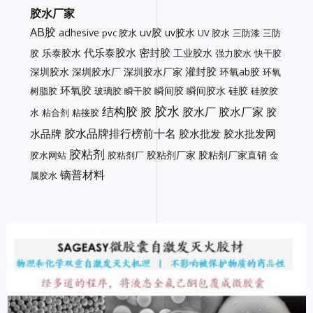
胶水厂家
AB胶
uv胶
adhesive
uv胶水
pvc 胶水
UV 胶水
三防漆
三防
代乐泰胶水
密封胶
乐泰胶水
工业胶水
胶
强力胶水
快干胶
灌封胶
深圳胶水
深圳胶水厂
深圳胶水厂家
环氧ab胶
环氧
环氧胶
瞬间胶
瞬间胶水
硅胶
树脂胶
玻璃胶
瞬干胶
硅胶胶
胶水
结构胶
胶
胶水厂
胶水厂家
胶
水
粘合剂
粘接胶
胶水品牌排行榜前十名
水品牌
胶水批发
胶水批发网
胶粘剂
胶粘剂厂家
胶粘剂厂家直销
胶水网站
胶粘剂厂
金
镝普材料
属胶水