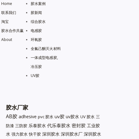
Home
胶水案例
联系我们
胶新闻
淘宝
综合胶水
胶水合作共赢
电感胶
About
环氧胶
全氟己酮灭火材料
一体成型电感胶,
冷压胶
UV胶
胶水厂家
AB胶
uv胶
adhesive
uv胶水
pvc 胶水
UV 胶水
三
代乐泰胶水
密封胶
乐泰胶水
工业胶
防漆
三防胶
水
深圳胶水
深圳胶水厂
深圳胶水
强力胶水
快干胶