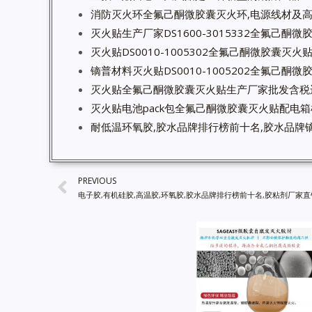
消防灭火环全氟己酮微胶囊灭火环,电源线材及
灭火贴生产厂家DS1600-3015332全氟己酮
灭火贴DS0010-1005302全氟己酮微胶囊灭
镝普材料灭火贴DS0010-1005202全氟己酮
灭火贴全氟己酮微胶囊灭火贴生产厂家批发含税
灭火贴电池pack包全氟己酮微胶囊灭火贴配电
耐低温环氧胶,胶水品牌排行榜前十名,胶水品牌镝
PREVIOUS
电子胶,有机硅胶,高温胶,环氧胶,胶水品牌排行榜前十名,胶粘剂厂家直