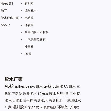
联系我们
胶新闻
淘宝
综合胶水
胶水合作共赢
电感胶
About
环氧胶
全氟己酮灭火材料
一体成型电感胶,
冷压胶
UV胶
胶水厂家
AB胶
uv胶
adhesive
uv胶水
pvc 胶水
UV 胶水
三
代乐泰胶水
密封胶
乐泰胶水
工业胶
防漆
三防胶
水
深圳胶水
深圳胶水厂
深圳胶水
强力胶水
快干胶
灌封胶
环氧胶
厂家
环氧ab胶
环氧树脂胶
玻璃胶