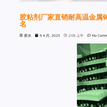
胶粘剂厂家直销耐高温金属
名
胶水
9 4 月, 2025
2:08 上午
No Comm