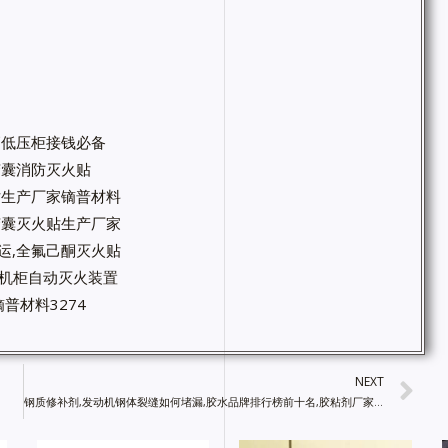
高低压柜接钱必备
微胶囊消防灭火贴
火贴生产厂家镝普材料
微胶囊灭火贴生产厂家
运,全氟己酮灭火贴
箱机柜自动灭火装置
普材料3274
NEXT
钢质修补剂,发动机钢体裂缝如何堵漏,胶水品牌排行榜前十名,胶粘剂厂家直销