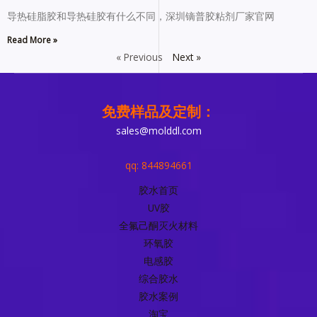
导热硅脂胶和导热硅胶有什么不同，深圳镝普胶粘剂厂家官网
Read More »
« Previous
Next »
免费样品及定制：
sales@molddl.com
qq: 844894661
胶水首页
UV胶
全氟己酮灭火材料
环氧胶
电感胶
综合胶水
胶水案例
淘宝