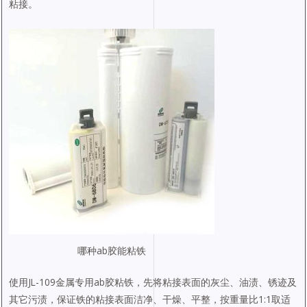
粘接。
哪种ab胶能粘铁
使用JL-109金属专用ab胶粘铁，先将粘接表面的灰尘、油渍、锈迹及
其它污渍，保证铁的粘接表面洁净、干燥、平整，按重量比1:1取适