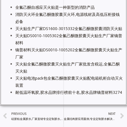
全氟己酮自感应灭火贴是一种新型的消防产品
消防灭火环全氟己酮微胶囊灭火环,电源线材及高低压柜接钱
必备
灭火贴生产厂家DS1600-3015332全氟己酮微胶囊消防灭火贴
灭火贴DS0010-1005302全氟己酮微胶囊灭火贴生产厂家镝普
材料
镝普材料灭火贴DS0010-1005202全氟己酮微胶囊灭火贴生产
厂家
灭火贴全氟己酮微胶囊灭火贴生产厂家批发含税运,全氟己酮
灭火贴
灭火贴电池pack包全氟己酮微胶囊灭火贴配电箱机柜自动灭火
装置
耐低温环氧胶,胶水品牌排行榜前十名,胶水品牌镝普材料3274
PREVIOUS
NEXT
硅胶粘金属胶水,厂家直销专业定制胶水,中国工业胶水批发网
金属结构胶应用案例,专业定制胶水解决难题