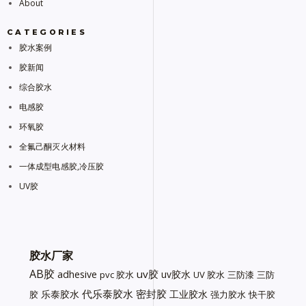
About
CATEGORIES
胶水案例
胶新闻
综合胶水
电感胶
环氧胶
全氟己酮灭火材料
一体成型电感胶,冷压胶
UV胶
胶水厂家
AB胶
uv胶
adhesive
uv胶水
pvc 胶水
UV 胶水
三防漆
三防
代乐泰胶水
密封胶
乐泰胶水
工业胶水
胶
强力胶水
快干胶