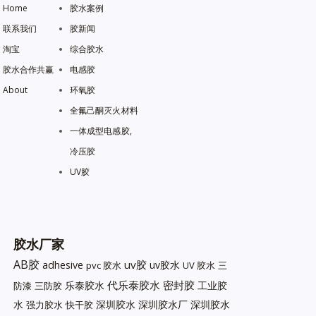
Home
胶水案例
联系我们
胶新闻
淘宝
综合胶水
胶水合作共赢
电感胶
About
环氧胶
全氟己酮灭火材料
一体成型电感胶,
冷压胶
UV胶
胶水厂家
AB胶
uv胶
adhesive
uv胶水
pvc 胶水
UV 胶水
三
代乐泰胶水
密封胶
乐泰胶水
工业胶
防漆
三防胶
水
深圳胶水
深圳胶水厂
深圳胶水
强力胶水
快干胶