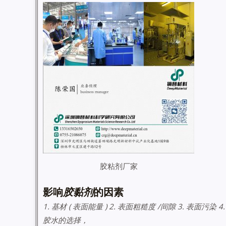
胶粘剂厂家
影响
胶黏剂
的因素
1. 基材 ( 表面能量 ) 2. 表面粗糙度 /间隙 3. 表面污染 4
胶水的选择，