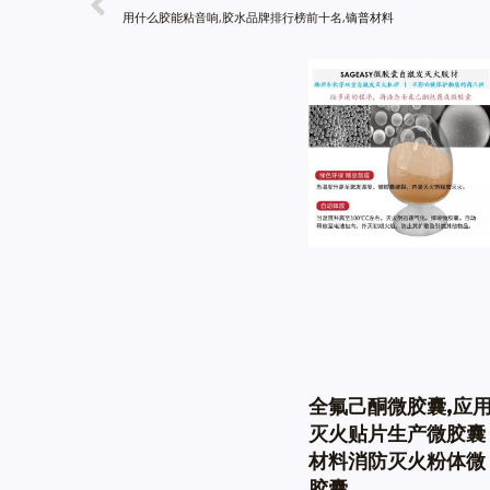
用什么胶能粘音响,胶水品牌排行榜前十名,镝普材料
全氟己酮微胶囊,应
灭火贴片生产微胶囊
材料消防灭火粉体微
胶囊