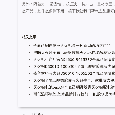
另外：附着力， 适应性， 抗压力，抗冲击，基材表面
么产品，是什么条件下用，接下我让我们帮您匹配更好
相关文章
全氟己酮自感应灭火贴是一种新型的消防产品
消防灭火环全氟己酮微胶囊灭火环,电源线材及
灭火贴生产厂家DS1600-3015332全氟己酮
灭火贴DS0010-1005302全氟己酮微胶囊灭
镝普材料灭火贴DS0010-1005202全氟己酮
灭火贴全氟己酮微胶囊灭火贴生产厂家批发含税
灭火贴电池pack包全氟己酮微胶囊灭火贴配电
耐低温环氧胶,胶水品牌排行榜前十名,胶水品牌镝
PREVIOUS