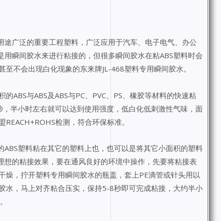
、用途广泛的重要工程塑料，广泛应用于汽车、电子电气、办公
是用瞬间胶水来进行粘接的，但很多瞬间胶水在粘ABS塑料时会
至不会出现白化现象的东来牌JL-468塑料专用瞬间胶水。
的ABS与ABS及ABS与PC、PVC、PS、橡胶等材料的快速粘
8秒，半小时左右就可以达到使用强度，低白化低刺激性气味，面
EACH+ROHS检测，符合环保标准。
面积的ABS塑料粘在其它的塑料上也，也可以是将其它小面积的塑料
到理想的粘接效果，要在通风良好的环境中操作，先要将粘接表
干燥，拧开塑料专用瞬间胶水的瓶盖，套上PE滴管或针头用以
胶水，马上对齐粘合压实，保持5-8秒即可完成粘接，大约半小
上。