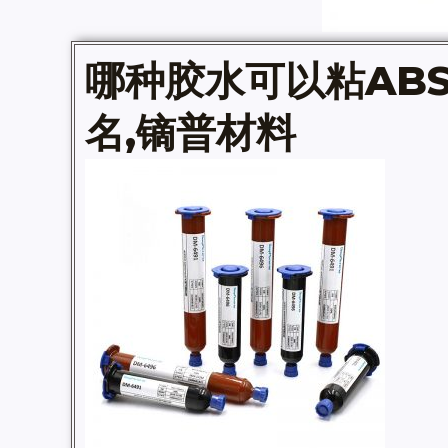
哪种胶水可以粘AB
名,镝普材料