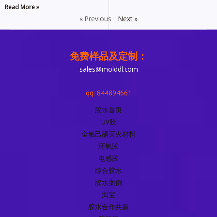
Read More »
« Previous
Next »
免费样品及定制：
sales@molddl.com
qq: 844894661
胶水首页
UV胶
全氟己酮灭火材料
环氧胶
电感胶
综合胶水
胶水案例
淘宝
胶水合作共赢