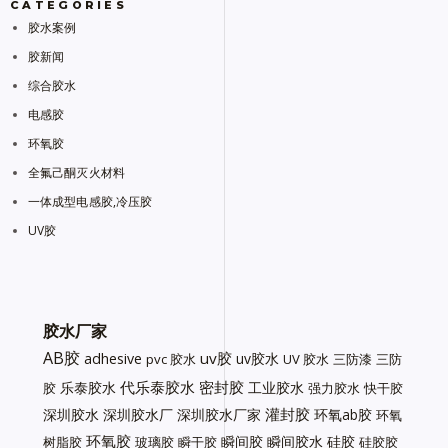
CATEGORIES
胶水案例
胶新闻
综合胶水
电感胶
环氧胶
全氟己酮灭火材料
一体成型电感胶,冷压胶
UV胶
胶水厂家
AB胶
uv胶
adhesive
uv胶水
pvc 胶水
UV 胶水
三防漆
三防
代乐泰胶水
密封胶
乐泰胶水
工业胶水
胶
强力胶水
快干胶
灌封胶
深圳胶水
深圳胶水厂
深圳胶水厂家
环氧ab胶
环氧
环氧胶
瞬间胶
瞬间胶水
硅胶
树脂胶
玻璃胶
瞬干胶
硅胶胶