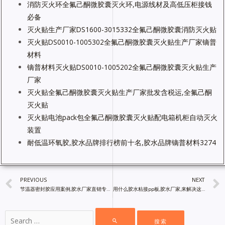
消防灭火环全氟己酮微胶囊灭火环,电源线材及高低压柜接钱
必备
灭火贴生产厂家DS1600-3015332全氟己酮微胶囊消防灭火贴
灭火贴DS0010-1005302全氟己酮微胶囊灭火贴生产厂家镝普
材料
镝普材料灭火贴DS0010-1005202全氟己酮微胶囊灭火贴生产
厂家
灭火贴全氟己酮微胶囊灭火贴生产厂家批发含税运,全氟己酮
灭火贴
灭火贴电池pack包全氟己酮微胶囊灭火贴配电箱机柜自动灭火
装置
耐低温环氧胶,胶水品牌排行榜前十名,胶水品牌镝普材料3274
PREVIOUS
NEXT
节温器密封胶应用案例,胶水厂家直销专业定制胶水解决难题,胶水批发
用什么胶水粘接pp板,胶水厂家,来解决这方面的问题