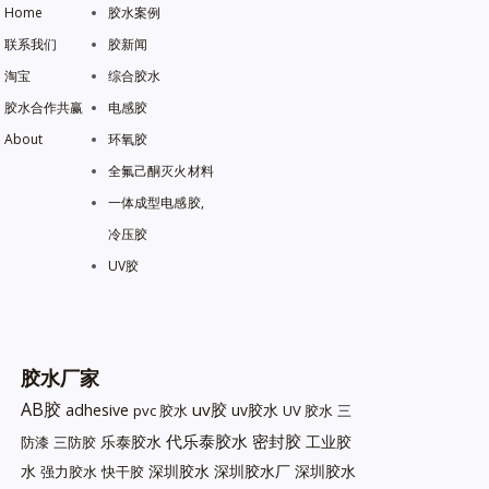
Home
胶水案例
联系我们
胶新闻
淘宝
综合胶水
胶水合作共赢
电感胶
About
环氧胶
全氟己酮灭火材料
一体成型电感胶,
冷压胶
UV胶
胶水厂家
AB胶
uv胶
adhesive
uv胶水
pvc 胶水
UV 胶水
三
代乐泰胶水
密封胶
乐泰胶水
工业胶
防漆
三防胶
水
深圳胶水
深圳胶水厂
深圳胶水
强力胶水
快干胶