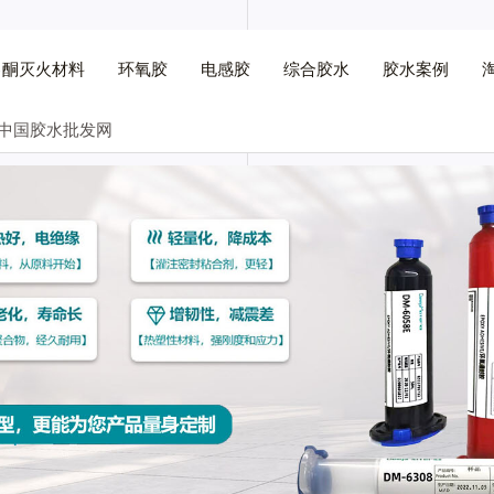
己酮灭火材料
环氧胶
电感胶
综合胶水
胶水案例
,中国胶水批发网