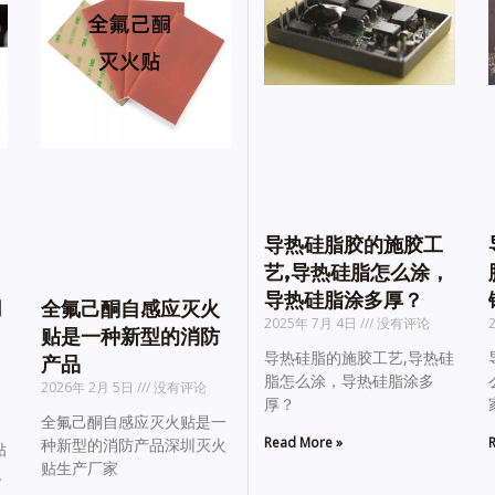
导热硅脂胶的施胶工
艺,导热硅脂怎么涂，
导热硅脂涂多厚？
用
全氟己酮自感应灭火
2025年 7月 4日
没有评论
贴是一种新型的消防
导热硅脂的施胶工艺,导热硅
产品
脂怎么涂，导热硅脂涂多
2026年 2月 5日
没有评论
厚？
全氟己酮自感应灭火贴是一
Read More »
R
种新型的消防产品深圳灭火
贴
贴生产厂家
火