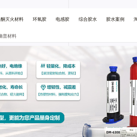
己酮灭火材料
环氧胶
电感胶
综合胶水
胶水案例
镝普材料