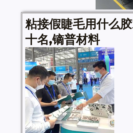
粘接假睫毛用什么
胶
十名,镝普材料