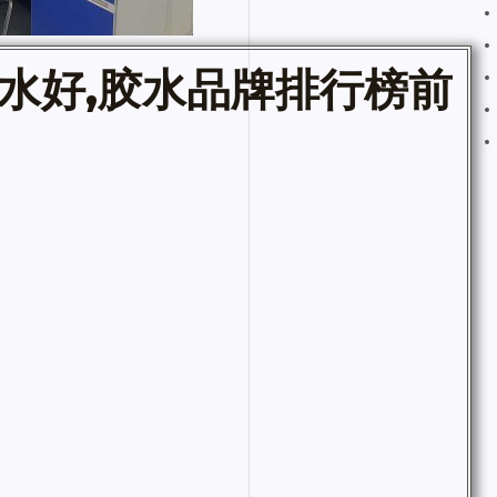
水
好,
胶水
品牌排行榜前