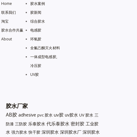
Home
胶水案例
联系我们
胶新闻
淘宝
综合胶水
胶水合作共赢
电感胶
About
环氧胶
全氟己酮灭火材料
一体成型电感胶,
冷压胶
UV胶
胶水厂家
AB胶
uv胶
adhesive
uv胶水
pvc 胶水
UV 胶水
三
代乐泰胶水
密封胶
乐泰胶水
工业胶
防漆
三防胶
水
深圳胶水
深圳胶水厂
深圳胶水
强力胶水
快干胶