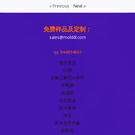
« Previous
Next »
免费样品及定制：
sales@molddl.com
qq: 844894661
胶水首页
UV胶
全氟己酮灭火材料
环氧胶
电感胶
综合胶水
胶水案例
淘宝
胶水合作共赢
胶新闻