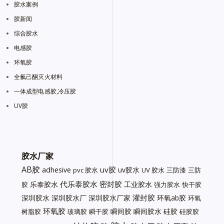
胶水案例
胶新闻
综合胶水
电感胶
环氧胶
全氟己酮灭火材料
一体成型电感胶,冷压胶
UV胶
胶水厂家
AB胶
uv胶
adhesive
uv胶水
pvc 胶水
UV 胶水
三防漆
三防
代乐泰胶水
密封胶
乐泰胶水
工业胶水
胶
强力胶水
快干胶
灌封胶
深圳胶水
深圳胶水厂
深圳胶水厂家
环氧ab胶
环氧
环氧胶
瞬间胶
瞬间胶水
硅胶
树脂胶
玻璃胶
瞬干胶
硅胶胶