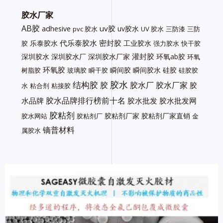
胶水厂家
AB胶
uv胶
adhesive
uv胶水
pvc 胶水
UV 胶水
三防漆
三防
代乐泰胶水
密封胶
乐泰胶水
工业胶水
胶
强力胶水
快干胶
灌封胶
深圳胶水
深圳胶水厂
深圳胶水厂家
环氧ab胶
环氧
环氧胶
瞬间胶
瞬间胶水
硅胶
树脂胶
玻璃胶
瞬干胶
硅胶胶
胶水
结构胶
胶
胶水厂
胶水厂家
胶
水
粘合剂
粘接胶
胶水品牌排行榜前十名
水品牌
胶水批发
胶水批发网
胶粘剂
胶粘剂厂家
胶粘剂厂家直销
胶水网站
胶粘剂厂
金
镝普材料
属胶水