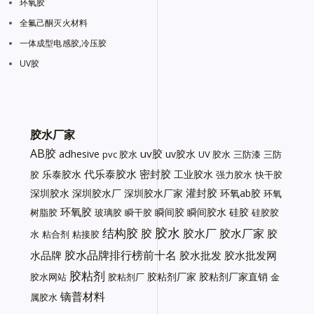
环氧胶
全氟己酮灭火材料
一体成型电感胶,冷压胶
UV胶
胶水厂家
AB胶
uv胶
adhesive
uv胶水
pvc 胶水
UV 胶水
三防漆
三防
代乐泰胶水
密封胶
乐泰胶水
工业胶水
胶
强力胶水
快干胶
灌封胶
深圳胶水
深圳胶水厂
深圳胶水厂家
环氧ab胶
环氧
环氧胶
瞬间胶
瞬间胶水
硅胶
树脂胶
玻璃胶
瞬干胶
硅胶胶
胶水
结构胶
胶
胶水厂
胶水厂家
胶
水
粘合剂
粘接胶
胶水品牌排行榜前十名
水品牌
胶水批发
胶水批发网
胶粘剂
胶粘剂厂家
胶粘剂厂家直销
胶水网站
胶粘剂厂
金
镝普材料
属胶水