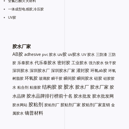
全氟己酮灭火材料
一体成型电感胶,冷压胶
UV胶
胶水厂家
AB胶
uv胶
adhesive
uv胶水
pvc 胶水
UV 胶水
三防漆
三防
代乐泰胶水
密封胶
乐泰胶水
工业胶水
胶
强力胶水
快干胶
灌封胶
深圳胶水
深圳胶水厂
深圳胶水厂家
环氧ab胶
环氧
环氧胶
瞬间胶
瞬间胶水
硅胶
树脂胶
玻璃胶
瞬干胶
硅胶胶
胶水
结构胶
胶
胶水厂
胶水厂家
胶
水
粘合剂
粘接胶
胶水品牌排行榜前十名
水品牌
胶水批发
胶水批发网
胶粘剂
胶粘剂厂家
胶粘剂厂家直销
胶水网站
胶粘剂厂
金
镝普材料
属胶水