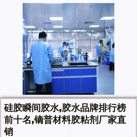
硅胶
瞬间胶水
,
胶水
品牌排行榜
前十名,镝普材料胶粘剂厂家直
销