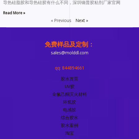
导热硅脂胶和导热硅胶有什么不同，深圳镝普胶粘剂厂家官网
Read More »
« Previous
Next »
免费样品及定制：
sales@molddl.com
qq: 844894661
胶水首页
UV胶
全氟己酮灭火材料
环氧胶
电感胶
综合胶水
胶水案例
淘宝