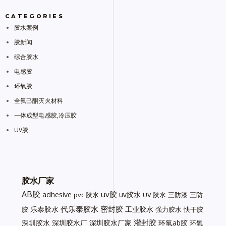
CATEGORIES
胶水案例
胶新闻
综合胶水
电感胶
环氧胶
全氟己酮灭火材料
一体成型电感胶,冷压胶
UV胶
胶水厂家
AB胶
uv胶
adhesive
uv胶水
pvc 胶水
UV 胶水
三防漆
三防
代乐泰胶水
密封胶
乐泰胶水
工业胶水
胶
强力胶水
快干胶
灌封胶
深圳胶水
深圳胶水厂
深圳胶水厂家
环氧ab胶
环氧