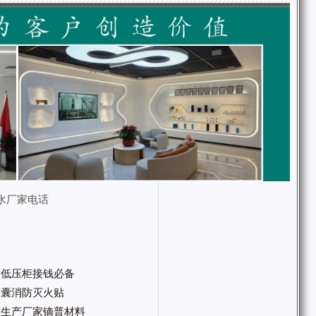
水厂家电话
高低压柜接钱必备
微胶囊消防灭火贴
火贴生产厂家镝普材料