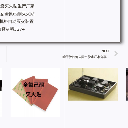
微胶囊灭火贴生产厂家
运,全氟己酮灭火贴
箱机柜自动灭火装置
普材料3274
NEXT
瞬干胶如何去除？胶水厂家分享，