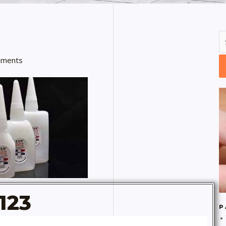
ments
23
P