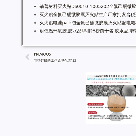
镝普材料灭火贴DS0010-1005202全氟己酮
灭火贴全氟己酮微胶囊灭火贴生产厂家批发含税
灭火贴电池pack包全氟己酮微胶囊灭火贴配电
耐低温环氧胶,胶水品牌排行榜前十名,胶水品牌镝
PREVIOUS
导热硅胶的工作原理介绍123