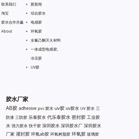
联系我们
胶新闻
淘宝
综合胶水
胶水合作共赢
电感胶
About
环氧胶
全氟己酮灭火材料
一体成型电感胶,
冷压胶
UV胶
胶水厂家
AB胶
uv胶
adhesive
uv胶水
pvc 胶水
UV 胶水
三
代乐泰胶水
密封胶
乐泰胶水
工业胶
防漆
三防胶
水
深圳胶水
深圳胶水厂
深圳胶水
强力胶水
快干胶
灌封胶
环氧胶
厂家
环氧ab胶
环氧树脂胶
玻璃胶