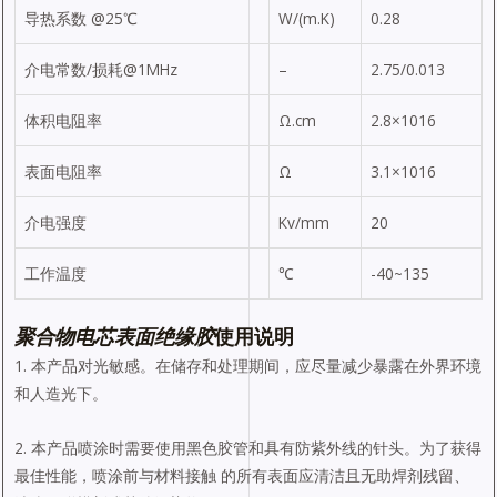
导热系数 @25℃
W/(m.K)
0.28
介电常数/损耗@1MHz
–
2.75/0.013
体积电阻率
Ω.cm
2.8×1016
表面电阻率
Ω
3.1×1016
介电强度
Kv/mm
20
工作温度
℃
-40~135
聚合物电芯表面绝缘
胶
使用说明
1. 本产品对光敏感。在储存和处理期间，应尽量减少暴露在外界环境
和人造光下。
2. 本产品喷涂时需要使用黑色胶管和具有防紫外线的针头。为了获得
最佳性能，喷涂前与材料接触 的所有表面应清洁且无助焊剂残留、