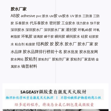
胶水厂家
AB胶
uv胶
adhesive
uv胶水
pvc 胶水
UV 胶水
三防漆
三防
代乐泰胶水
密封胶
乐泰胶水
工业胶水
胶
强力胶水
快干胶
灌封胶
深圳胶水
深圳胶水厂
深圳胶水厂家
环氧ab胶
环氧
环氧胶
瞬间胶
瞬间胶水
硅胶
树脂胶
玻璃胶
瞬干胶
硅胶胶
胶水
结构胶
胶
胶水厂
胶水厂家
胶
水
粘合剂
粘接胶
胶水品牌排行榜前十名
水品牌
胶水批发
胶水批发网
胶粘剂
胶粘剂厂家
胶粘剂厂家直销
胶水网站
胶粘剂厂
金
镝普材料
属胶水