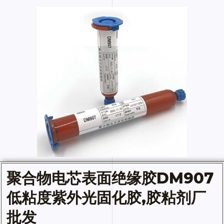
聚合物电芯
表面绝缘胶
DM907
低粘度紫外光固化胶,胶粘剂厂
批发