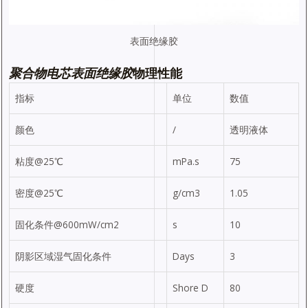
表面绝缘胶
聚合物电芯表面绝缘
胶
物理性能
指标
单位
数值
颜色
/
透明液体
粘度@25℃
mPa.s
75
密度@25℃
g/cm3
1.05
固化条件@600mW/cm2
s
10
阴影区域湿气固化条件
Days
3
硬度
Shore D
80