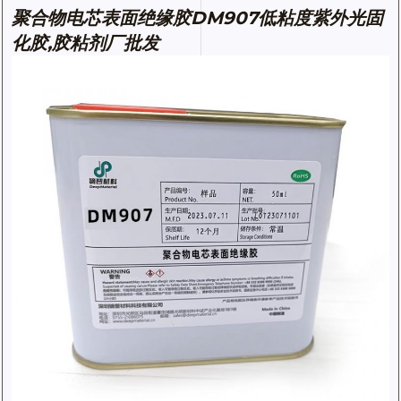
聚合物电芯表面绝缘胶DM907低粘度紫外光固
化胶,胶粘剂厂批发