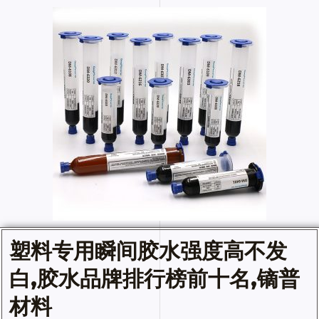
塑料专用
瞬间胶水
强度高不发
白,
胶水
品牌排行榜前十名,镝普
材料