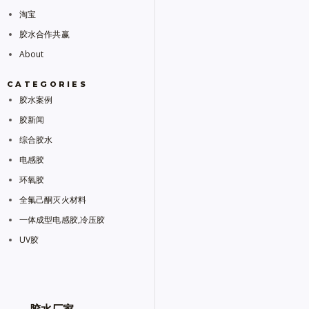
淘宝
胶水合作共赢
About
CATEGORIES
胶水案例
胶新闻
综合胶水
电感胶
环氧胶
全氟己酮灭火材料
一体成型电感胶,冷压胶
UV胶