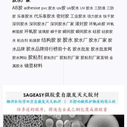
胶水厂家
AB胶
uv胶
adhesive
uv胶水
pvc 胶水
UV 胶水
三防漆
三防
代乐泰胶水
密封胶
乐泰胶水
工业胶水
胶
强力胶水
快干胶
灌封胶
深圳胶水
深圳胶水厂
深圳胶水厂家
环氧ab胶
环氧
环氧胶
瞬间胶
瞬间胶水
硅胶
树脂胶
玻璃胶
瞬干胶
硅胶胶
胶水
结构胶
胶
胶水厂
胶水厂家
胶
水
粘合剂
粘接胶
胶水品牌排行榜前十名
水品牌
胶水批发
胶水批发网
胶粘剂
胶粘剂厂家
胶粘剂厂家直销
胶水网站
胶粘剂厂
金
镝普材料
属胶水