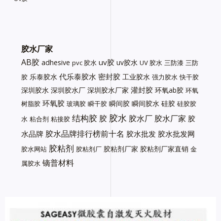
胶水厂家
AB胶
uv胶
adhesive
uv胶水
pvc 胶水
UV 胶水
三防漆
三防
代乐泰胶水
密封胶
乐泰胶水
工业胶水
胶
强力胶水
快干胶
灌封胶
深圳胶水
深圳胶水厂
深圳胶水厂家
环氧ab胶
环氧
环氧胶
瞬间胶
瞬间胶水
硅胶
树脂胶
玻璃胶
瞬干胶
硅胶胶
胶水
结构胶
胶
胶水厂
胶水厂家
胶
水
粘合剂
粘接胶
胶水品牌排行榜前十名
水品牌
胶水批发
胶水批发网
胶粘剂
胶粘剂厂家
胶粘剂厂家直销
胶水网站
胶粘剂厂
金
镝普材料
属胶水