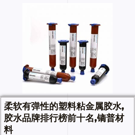
柔软有弹性的
塑料粘金属胶水
,
胶水
品牌排行榜前十名,镝普材
料