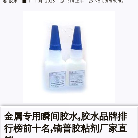
胶水
11 1 月, 2025
1:14 上午
No Comments
金属专用
瞬间胶水
,
胶水
品牌排
行榜前十名,镝普胶粘剂厂家直