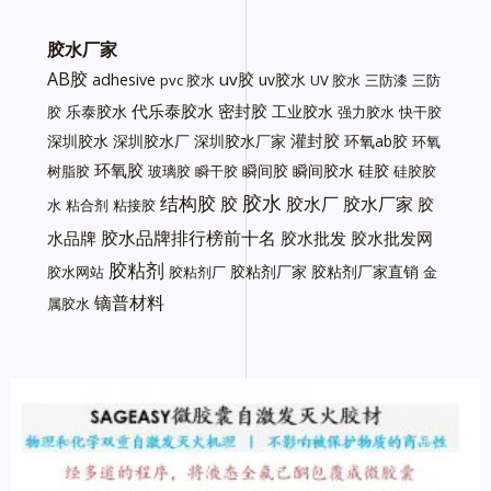
胶水厂家
AB胶
uv胶
adhesive
uv胶水
pvc 胶水
UV 胶水
三防漆
三防
代乐泰胶水
密封胶
乐泰胶水
工业胶水
胶
强力胶水
快干胶
灌封胶
深圳胶水
深圳胶水厂
深圳胶水厂家
环氧ab胶
环氧
环氧胶
瞬间胶
瞬间胶水
硅胶
树脂胶
玻璃胶
瞬干胶
硅胶胶
胶水
结构胶
胶
胶水厂
胶水厂家
胶
水
粘合剂
粘接胶
胶水品牌排行榜前十名
水品牌
胶水批发
胶水批发网
胶粘剂
胶粘剂厂家
胶粘剂厂家直销
胶水网站
胶粘剂厂
金
镝普材料
属胶水