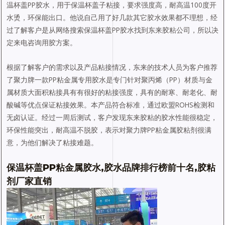
温杯盖PP胶水，用于保温杯盖子粘接，要求强度高，耐高温100度开
水烫，环保能出口。他说自己用了好几款其它胶水效果都不理想，经
过了解客户是从网络搜索保温杯盖PP胶水找到东来胶粘公司，所以决
定来电咨询用胶方案。
根据了解客户的需求以及产品粘接情况，东来的技术人员为客户推荐
了聚力牌一款PP粘金属专用胶水是专门针对聚丙烯（PP）材质与金
属材质大面积粘接具有有很好的粘接强度，具有的耐寒、耐老化、耐
酸碱等优点保证粘接效果。本产品符合标准，通过欧盟ROHS检测和
无卤认证。经过一周后测试，客户发现东来胶粘的胶水性能很稳定，
环保性能突出，耐高温不脱胶，表示对聚力牌PP粘金属胶粘剂很满
意，为他们解决了粘接难题。
保温杯盖PP粘金属胶水,胶水品牌排行榜前十名,胶粘
剂厂家直销