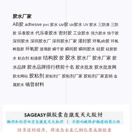
胶水厂家
AB胶
uv胶
adhesive
uv胶水
pvc 胶水
UV 胶水
三防漆
三防
代乐泰胶水
密封胶
乐泰胶水
工业胶水
胶
强力胶水
快干胶
灌封胶
深圳胶水
深圳胶水厂
深圳胶水厂家
环氧ab胶
环氧
环氧胶
瞬间胶
瞬间胶水
硅胶
树脂胶
玻璃胶
瞬干胶
硅胶胶
胶水
结构胶
胶
胶水厂
胶水厂家
胶
水
粘合剂
粘接胶
胶水品牌排行榜前十名
水品牌
胶水批发
胶水批发网
胶粘剂
胶粘剂厂家
胶粘剂厂家直销
胶水网站
胶粘剂厂
金
镝普材料
属胶水