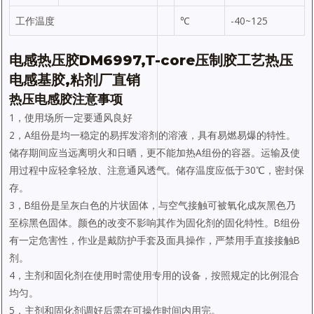
工作温度
℃
-40~125
电感热压胶DM6997,T-core压制胶工艺热压
电感基胶,粘剂厂直销
热压电感胶注意事项
1，使用场所一定要通风良好
2，A组份是均一稳定的易挥发溶剂的溶液，具有易燃易爆的特性。
储存期间应当远离明火和日晒，更不能加热A组份的容器。运输及使
用过程中应轻拿轻放、注意通风透气。储存温度应低于30℃，密封保
存。
3，B组份是呈灰白色的片状固体，与空气接触可被氧化成灰黑色乃
至棕黑色固体。颜色的改变不影响其作为固化剂的固化特性。B组份
有一定危害性，作业是戴防护手套及面具操作，严禁用手直接接触B
剂。
4，主剂和固化剂在使用时需使用专用的设备，按照规定的比例混合
均匀。
5，主剂和固化剂调好后需在可操作时间内用完。