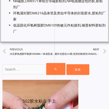
NR磁胶,DM6971单组分导磁胶粘剂,NR电感侧边包封胶,胶粘
剂厂
环氧灌封胶DM6216晶体管及类似半导体的封装胶水,胶粘剂厂
家
低温固化环氧树脂胶DM6109热敏元件粘接剂,镝普材料胶粘剂
厂
PREVIOUS
NEXT
冷压胶电感胶环氧胶DM6986一体成型成型电感胶,胶粘剂厂直销
紫外光固化UV胶,优异的耐侯性DM6655,对PMMA,玻璃,PVC,PC优异黏胶
502胶水粘在手上