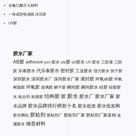
全氟己酮灭火材料
一体成型电感胶,冷压胶
UV胶
胶水厂家
AB胶
uv胶
adhesive
uv胶水
pvc 胶水
UV 胶水
三防漆
三防
代乐泰胶水
密封胶
乐泰胶水
工业胶水
胶
强力胶水
快干胶
灌封胶
深圳胶水
深圳胶水厂
深圳胶水厂家
环氧ab胶
环氧
环氧胶
瞬间胶
瞬间胶水
硅胶
树脂胶
玻璃胶
瞬干胶
硅胶胶
胶水
结构胶
胶
胶水厂
胶水厂家
胶
水
粘合剂
粘接胶
胶水品牌排行榜前十名
水品牌
胶水批发
胶水批发网
胶粘剂
胶粘剂厂家
胶粘剂厂家直销
胶水网站
胶粘剂厂
金
镝普材料
属胶水