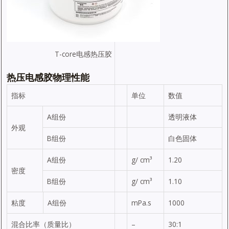
T-core电感热压胶
热压电感胶物理性能
指标
单位
数值
A组份
透明液体
外观
B组份
白色固体
A组份
g/ cm³
1.20
密度
B组份
g/ cm³
1.10
粘度
A组份
mPa.s
1000
混合比率（质量比）
–
30:1