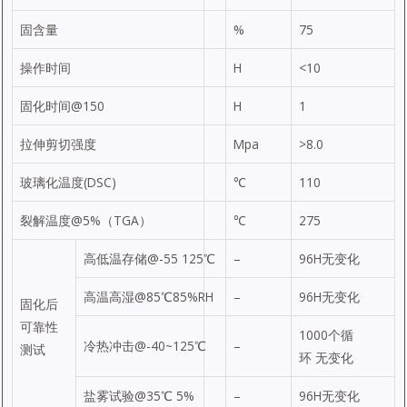
固含量
%
75
操作时间
H
<10
固化时间@150
H
1
拉伸剪切强度
Mpa
>8.0
玻璃化温度(DSC)
℃
110
裂解温度@5%（TGA）
℃
275
高低温存储@-55 125℃
–
96H无变化
高温高湿@85℃85%RH
–
96H无变化
固化后
可靠性
1000个循
冷热冲击@-40~125℃
–
测试
环 无变化
盐雾试验@35℃ 5%
–
96H无变化