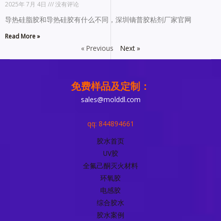
2025年 7月 4日
没有评论
导热硅脂胶和导热硅胶有什么不同，深圳镝普胶粘剂厂家官网
Read More »
« Previous
Next »
免费样品及定制：
sales@molddl.com
qq: 844894661
胶水首页
UV胶
全氟己酮灭火材料
环氧胶
电感胶
综合胶水
胶水案例