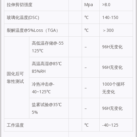
拉伸剪切强度
Mpa
>8.0
玻璃化温度(DSC)
℃
140-150
裂解温度@5%Loss（TGA）
℃
＞300
高低温存储@-55
–
96H无变化
125℃
高温高湿@85℃
–
96H无变化
85%RH
固化后可
靠性测试
冷热冲击@-
1000个循环
–
40~125℃
无变化
盐雾试验@35℃
–
96H无变化
5%
工作温度
℃
-40~125