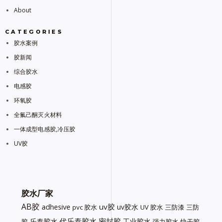
About
CATEGORIES
胶水案例
胶新闻
综合胶水
电感胶
环氧胶
全氟己酮灭火材料
一体成型电感胶,冷压胶
UV胶
胶水厂家
AB胶
uv胶
adhesive
uv胶水
pvc 胶水
UV 胶水
三防漆
三防
代乐泰胶水
密封胶
乐泰胶水
工业胶水
胶
强力胶水
快干胶