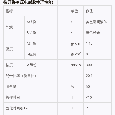
抗开裂冷压电感
胶物理性能
指标
单位
数值
A组份
/
黄色透明液体
外观
B组份
/
黄色粉末
A组份
g/ cm³
1.15
密度
B组份
g/ cm³
0.95
粘度
A组份
mPa.s
300
混合比率（质量比）
–
20:1
固含量
%
50
操作时间
H
<10
固化时间@170
H
2