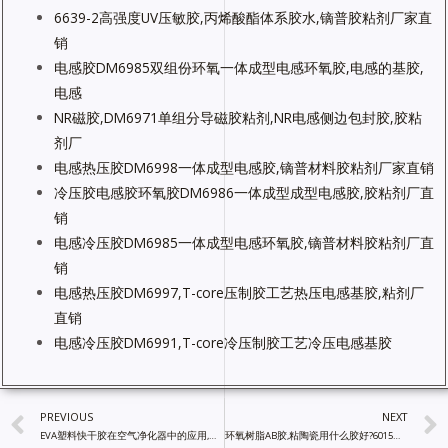
6639-2高强度UV压敏胶,丙烯酸酯体系胶水,镝普胶粘剂厂家直
销
电感胶DM6985双组份环氧一体成型电感环氧胶,电感的基胶,
电感
NR磁胶,DM6971单组分导磁胶粘剂,NR电感侧边包封胶,胶粘
剂厂
电感热压胶DM6998一体成型电感胶,镝普材料胶粘剂厂家直销
冷压胶电感胶环氧胶DM6986一体成型成型电感胶,胶粘剂厂直
销
电感冷压胶DM6985一体成型电感环氧胶,镝普材料胶粘剂厂直
销
电感热压胶DM6997,T-core压制胶工艺热压电感基胶,粘剂厂
直销
电感冷压胶DM6991,T-core冷压制胶工艺冷压电感基胶
PREVIOUS
NEXT
EVA塑料快干胶在空气净化器中的应用,胶水品牌排行榜前十名
环氧树脂AB胶,粘陶瓷用什么胶好?6015双组份胶水