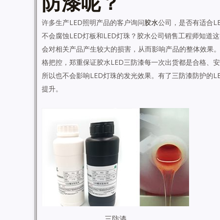
防漆呢？
许多生产
LED
照明产品的客户询问
胶水
公司，是否有适合
L
不会腐蚀
LED
灯板和
LED
灯珠？胶水公司销售工程师知道这
会对相关产品产生较大的损害，从而影响产品的整体效果
格把控，郑重保证胶水
LED
三防漆每一次出货都是合格、安
所以也不会影响
LED
灯珠的发光效果。有了三防漆防护的
L
提升。
三防漆