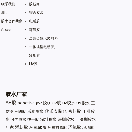
联系我们
胶新闻
淘宝
综合胶水
胶水合作共赢
电感胶
About
环氧胶
全氟己酮灭火材料
一体成型电感胶,
冷压胶
UV胶
胶水厂家
AB胶
uv胶
adhesive
uv胶水
pvc 胶水
UV 胶水
三
代乐泰胶水
密封胶
乐泰胶水
工业胶
防漆
三防胶
水
深圳胶水
深圳胶水厂
深圳胶水
强力胶水
快干胶
灌封胶
环氧胶
厂家
环氧ab胶
环氧树脂胶
玻璃胶