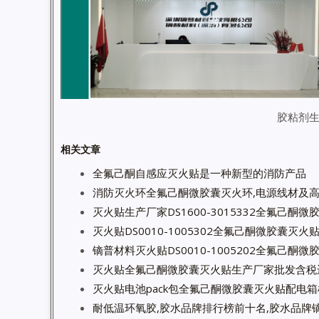
胶粘剂
相关文章
全氟己酮自感应灭火贴是一种新型的消防产品
消防灭火环全氟己酮微胶囊灭火环,电源线材及
灭火贴生产厂家DS1600-3015332全氟己酮
灭火贴DS0010-1005302全氟己酮微胶囊灭
镝普材料灭火贴DS0010-1005202全氟己酮
灭火贴全氟己酮微胶囊灭火贴生产厂家批发含税
灭火贴电池pack包全氟己酮微胶囊灭火贴配电
耐低温环氧胶,胶水品牌排行榜前十名,胶水品牌镝