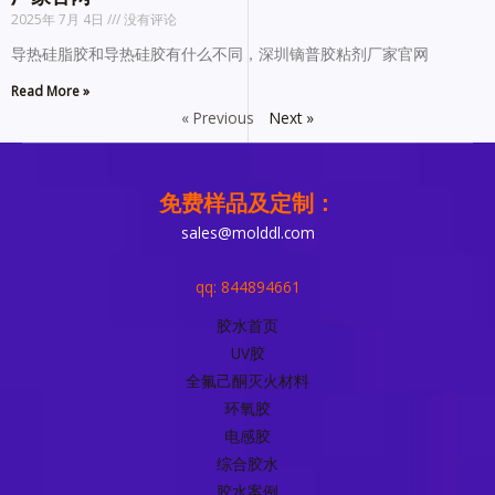
2025年 7月 4日
没有评论
导热硅脂胶和导热硅胶有什么不同，深圳镝普胶粘剂厂家官网
Read More »
« Previous
Next »
免费样品及定制：
sales@molddl.com
qq: 844894661
胶水首页
UV胶
全氟己酮灭火材料
环氧胶
电感胶
综合胶水
胶水案例