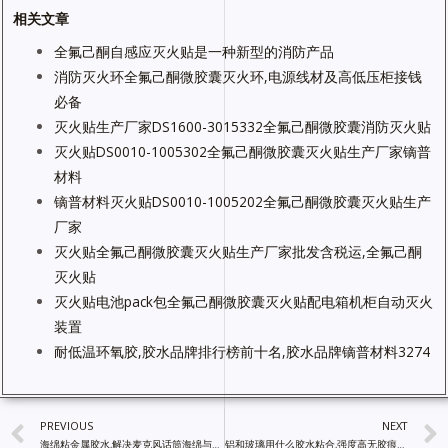
相关文章
全氟己酮自感应灭火贴是一种新型的消防产品
消防灭火环全氟己酮微胶囊灭火环,电源线材及高低压柜接钱
必备
灭火贴生产厂家DS1600-3015332全氟己酮微胶囊消防灭火贴
灭火贴DS0010-1005302全氟己酮微胶囊灭火贴生产厂家镝普
材料
镝普材料灭火贴DS0010-1005202全氟己酮微胶囊灭火贴生产
厂家
灭火贴全氟己酮微胶囊灭火贴生产厂家批发含税运,全氟己酮
灭火贴
灭火贴电池pack包全氟己酮微胶囊灭火贴配电箱机柜自动灭火
装置
耐低温环氧胶,胶水品牌排行榜前十名,胶水品牌镝普材料3274
PREVIOUS
NEXT
海绵粘金属胶水,解决麦克风话筒海绵与不锈钢的粘接问题,胶粘剂
铝和玻璃用什么胶水粘合,强度高无胶痕UV胶水,胶粘剂厂家批发