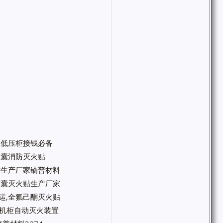
高低压柜接钱必备
微胶囊消防灭火贴
火贴生产厂家镝普材料
微胶囊灭火贴生产厂家
运,全氟己酮灭火贴
箱机柜自动灭火装置