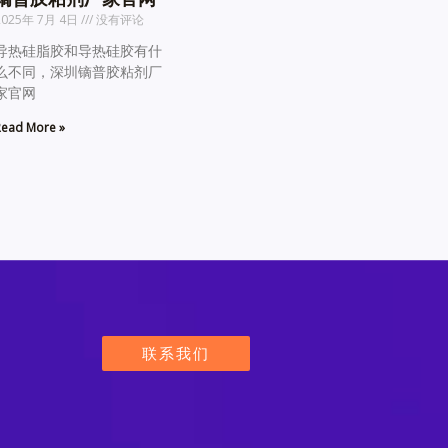
2025年 7月 4日
没有评论
导热硅脂胶和导热硅胶有什
么不同，深圳镝普胶粘剂厂
家官网
ead More »
联系我们