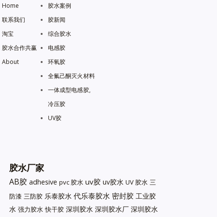
Home
胶水案例
联系我们
胶新闻
淘宝
综合胶水
胶水合作共赢
电感胶
About
环氧胶
全氟己酮灭火材料
一体成型电感胶,
冷压胶
UV胶
胶水厂家
AB胶
uv胶
adhesive
uv胶水
pvc 胶水
UV 胶水
三
代乐泰胶水
密封胶
乐泰胶水
工业胶
防漆
三防胶
水
深圳胶水
深圳胶水厂
深圳胶水
强力胶水
快干胶