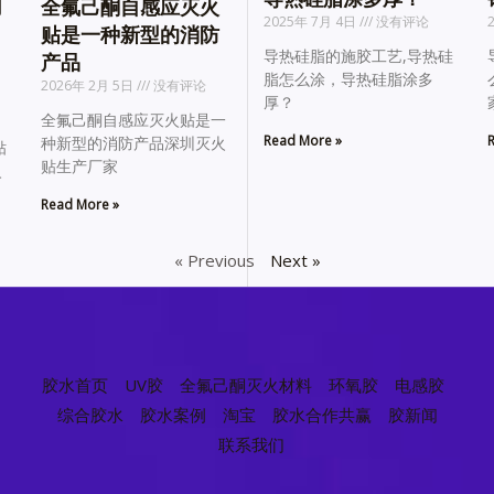
用
全氟己酮自感应灭火
2025年 7月 4日
没有评论
贴是一种新型的消防
导热硅脂的施胶工艺,导热硅
产品
脂怎么涂，导热硅脂涂多
2026年 2月 5日
没有评论
厚？
全氟己酮自感应灭火贴是一
Read More »
R
种新型的消防产品深圳灭火
贴
贴生产厂家
火
Read More »
« Previous
Next »
胶水首页
UV胶
全氟己酮灭火材料
环氧胶
电感胶
综合胶水
胶水案例
淘宝
胶水合作共赢
胶新闻
联系我们