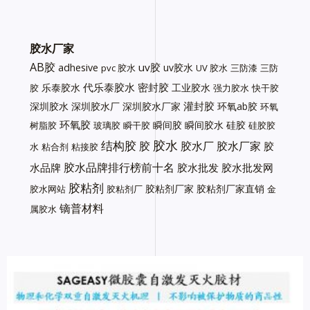
胶水厂家
AB胶
uv胶
adhesive
uv胶水
pvc 胶水
UV 胶水
三防漆
三防
代乐泰胶水
密封胶
乐泰胶水
工业胶水
胶
强力胶水
快干胶
灌封胶
深圳胶水
深圳胶水厂
深圳胶水厂家
环氧ab胶
环氧
环氧胶
瞬间胶
瞬间胶水
硅胶
树脂胶
玻璃胶
瞬干胶
硅胶胶
胶水
结构胶
胶
胶水厂
胶水厂家
胶
水
粘合剂
粘接胶
胶水品牌排行榜前十名
水品牌
胶水批发
胶水批发网
胶粘剂
胶粘剂厂家
胶粘剂厂家直销
胶水网站
胶粘剂厂
金
镝普材料
属胶水