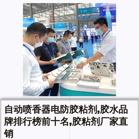
自动喷香器电防
胶粘剂
,
胶水
品
牌排行榜前十名,胶粘剂厂家直
销