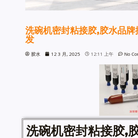
洗碗机密封粘接胶,胶水品牌
发
胶水
12 3 月, 2025
12:11 上午
No Co
洗碗机
密封粘接胶
,