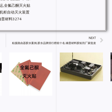
运,全氟己酮灭火贴
箱机柜自动灭火装置
普材料3274
NEXT
粘接路由器胶水案例,胶水品牌排行榜前十名,镝普材料胶粘剂厂家批发