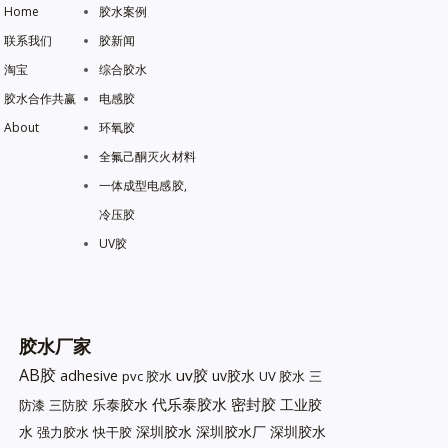
Home
胶水案例
联系我们
胶新闻
淘宝
综合胶水
胶水合作共赢
电感胶
About
环氧胶
全氟己酮灭火材料
一体成型电感胶,
冷压胶
UV胶
胶水厂家
AB胶
uv胶
adhesive
uv胶水
pvc 胶水
UV 胶水
三
代乐泰胶水
密封胶
乐泰胶水
工业胶
防漆
三防胶
水
深圳胶水
深圳胶水厂
深圳胶水
强力胶水
快干胶