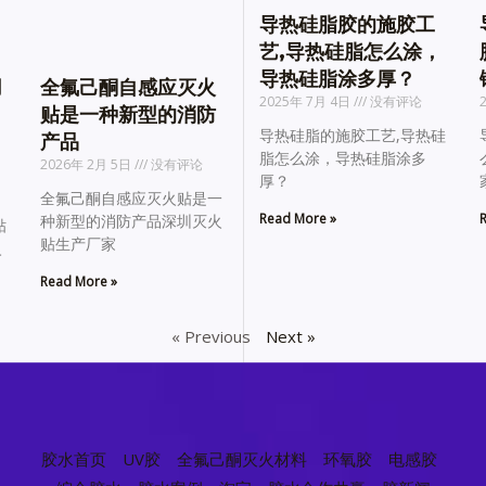
导热硅脂胶的施胶工
艺,导热硅脂怎么涂，
导热硅脂涂多厚？
用
全氟己酮自感应灭火
2025年 7月 4日
没有评论
贴是一种新型的消防
导热硅脂的施胶工艺,导热硅
产品
脂怎么涂，导热硅脂涂多
2026年 2月 5日
没有评论
厚？
全氟己酮自感应灭火贴是一
Read More »
R
种新型的消防产品深圳灭火
贴
贴生产厂家
火
Read More »
« Previous
Next »
胶水首页
UV胶
全氟己酮灭火材料
环氧胶
电感胶