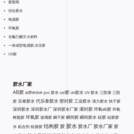
胶新闻
综合胶水
电感胶
环氧胶
全氟己酮灭火材料
一体成型电感胶,冷压胶
UV胶
胶水厂家
AB胶
uv胶
adhesive
uv胶水
pvc 胶水
UV 胶水
三防漆
三防
代乐泰胶水
密封胶
乐泰胶水
工业胶水
胶
强力胶水
快干胶
灌封胶
深圳胶水
深圳胶水厂
深圳胶水厂家
环氧ab胶
环氧
环氧胶
瞬间胶
瞬间胶水
硅胶
树脂胶
玻璃胶
瞬干胶
硅胶胶
胶水
结构胶
胶
胶水厂
胶水厂家
胶
水
粘合剂
粘接胶