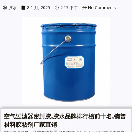
胶水
8 1 月, 2025
2:13 下午
No Comments
空气
过滤器密封胶
,
胶水
品牌排行榜前十名,镝普
材料胶粘剂厂家直销