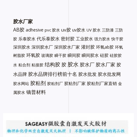
胶水厂家
AB胶
uv胶
adhesive
uv胶水
pvc 胶水
UV 胶水
三防漆
三防
代乐泰胶水
密封胶
乐泰胶水
工业胶水
胶
强力胶水
快干胶
灌封胶
深圳胶水
深圳胶水厂
深圳胶水厂家
环氧ab胶
环氧
环氧胶
瞬间胶
瞬间胶水
硅胶
树脂胶
玻璃胶
瞬干胶
硅胶胶
胶水
结构胶
胶
胶水厂
胶水厂家
胶
水
粘合剂
粘接胶
胶水品牌排行榜前十名
水品牌
胶水批发
胶水批发网
胶粘剂
胶粘剂厂家
胶粘剂厂家直销
胶水网站
胶粘剂厂
金
镝普材料
属胶水