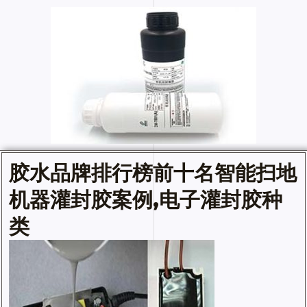
胶水
品牌排行榜前十名智能扫地
机器
灌封胶
案例,电子灌封胶种
类