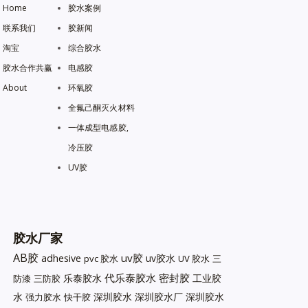
Home
胶水案例
联系我们
胶新闻
淘宝
综合胶水
胶水合作共赢
电感胶
About
环氧胶
全氟己酮灭火材料
一体成型电感胶,
冷压胶
UV胶
胶水厂家
AB胶
uv胶
adhesive
uv胶水
pvc 胶水
UV 胶水
三
代乐泰胶水
密封胶
乐泰胶水
工业胶
防漆
三防胶
水
深圳胶水
深圳胶水厂
深圳胶水
强力胶水
快干胶