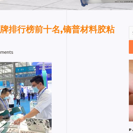
品牌排行榜前十名,镝普材料胶粘
ments
P