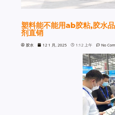
塑料能不能用ab胶粘,胶水
剂直销
胶水
12 1 月, 2025
1:12 上午
No Com