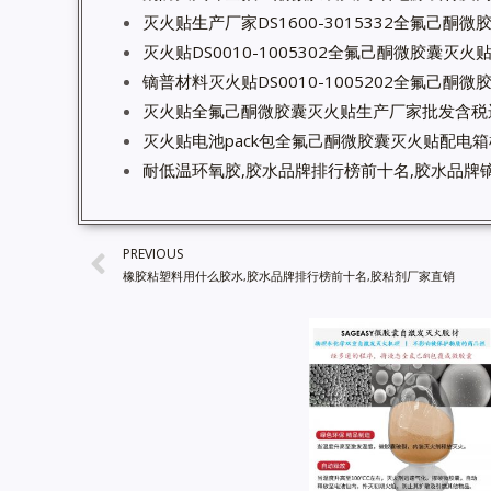
灭火贴生产厂家DS1600-3015332全氟己酮
灭火贴DS0010-1005302全氟己酮微胶囊灭
镝普材料灭火贴DS0010-1005202全氟己酮
灭火贴全氟己酮微胶囊灭火贴生产厂家批发含税
灭火贴电池pack包全氟己酮微胶囊灭火贴配电
耐低温环氧胶,胶水品牌排行榜前十名,胶水品牌镝
PREVIOUS
橡胶粘塑料用什么胶水,胶水品牌排行榜前十名,胶粘剂厂家直销