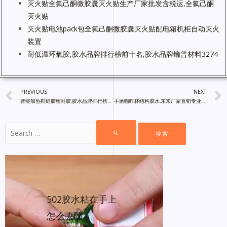
灭火贴全氟己酮微胶囊灭火贴生产厂家批发含税运,全氟己酮
灭火贴
灭火贴电池pack包全氟己酮微胶囊灭火贴配电箱机柜自动灭火
装置
耐低温环氧胶,胶水品牌排行榜前十名,胶水品牌镝普材料3274
PREVIOUS
NEXT
智能加热鞋硅胶密封胶,胶水品牌排行榜前十名,胶粘剂厂家直销
手磨咖啡杯结构胶水,东来厂家直销专业解决粘接难题,中国胶水批发网
502胶水粘在手上
怎么去除