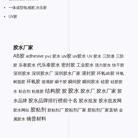
一体成型电感胶,冷压胶
UV胶
胶水厂家
AB胶
uv胶
adhesive
uv胶水
pvc 胶水
UV 胶水
三防漆
三防
代乐泰胶水
密封胶
乐泰胶水
工业胶水
胶
强力胶水
快干胶
灌封胶
深圳胶水
深圳胶水厂
深圳胶水厂家
环氧ab胶
环氧
环氧胶
瞬间胶
瞬间胶水
硅胶
树脂胶
玻璃胶
瞬干胶
硅胶胶
胶水
结构胶
胶
胶水厂
胶水厂家
胶
水
粘合剂
粘接胶
胶水品牌排行榜前十名
水品牌
胶水批发
胶水批发网
胶粘剂
胶粘剂厂家
胶粘剂厂家直销
胶水网站
胶粘剂厂
金
镝普材料
属胶水