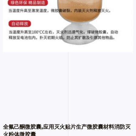
全氟己酮微胶囊,应用灭火贴片生产微胶囊材料消防灭
火粉体微胶囊