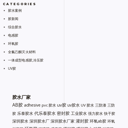
CATEGORIES
胶水案例
胶新闻
综合胶水
电感胶
环氧胶
全氟己酮灭火材料
一体成型电感胶,冷压胶
UV胶
胶水厂家
AB胶
uv胶
adhesive
uv胶水
pvc 胶水
UV 胶水
三防漆
三防
代乐泰胶水
密封胶
乐泰胶水
工业胶水
胶
强力胶水
快干胶
灌封胶
深圳胶水
深圳胶水厂
深圳胶水厂家
环氧ab胶
环氧