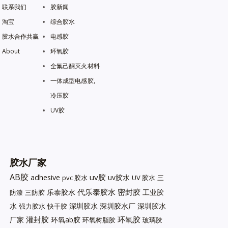
联系我们
胶新闻
淘宝
综合胶水
胶水合作共赢
电感胶
About
环氧胶
全氟己酮灭火材料
一体成型电感胶,
冷压胶
UV胶
胶水厂家
AB胶
uv胶
adhesive
uv胶水
pvc 胶水
UV 胶水
三
代乐泰胶水
密封胶
乐泰胶水
工业胶
防漆
三防胶
水
深圳胶水
深圳胶水厂
深圳胶水
强力胶水
快干胶
灌封胶
环氧胶
厂家
环氧ab胶
环氧树脂胶
玻璃胶