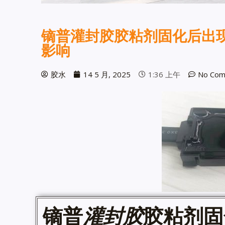
镝普灌封胶胶粘剂固化后出
影响
胶水
14 5 月, 2025
1:36 上午
No Com
镝普
灌封胶
胶粘剂固