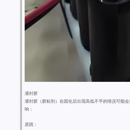
灌封胶
灌封胶（胶粘剂）在固化后出现高低不平的情况可能会
响：
原因：