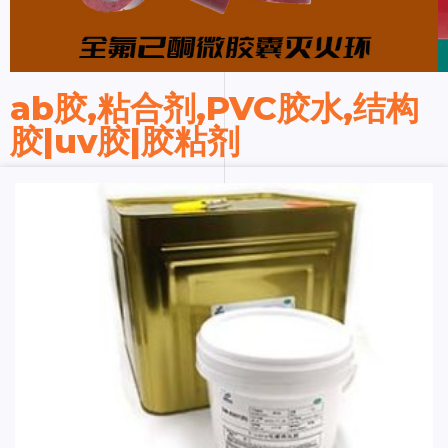
ab胶,粘合剂,PVC胶水,结构
胶|uv胶|胶粘剂