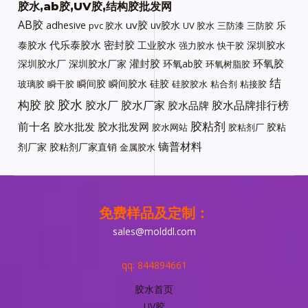
胶水,ab胶,UV胶,结构胶批发网
AB胶
uv胶
adhesive
uv胶水
乐
pvc 胶水
UV 胶水
三防漆
三防胶
代乐泰胶水
密封胶
泰胶水
工业胶水
深圳胶水
强力胶水
快干胶
灌封胶
环氧胶
深圳胶水厂
深圳胶水厂家
环氧ab胶
环氧树脂胶
结
瞬间胶
瞬间胶水
硅胶
玻璃胶
瞬干胶
硅胶胶水
粘合剂
粘接胶
胶水
构胶
胶
胶水厂
胶水厂家
胶水品牌排行榜
胶水品牌
胶粘剂
前十名
胶水批发
胶水批发网
胶粘
胶水网站
胶粘剂厂
镝普材料
剂厂家
胶粘剂厂家直销
金属胶水
免费样品及定制：
sales@molddl.com
qq: 844894661
胶水首页
UV胶