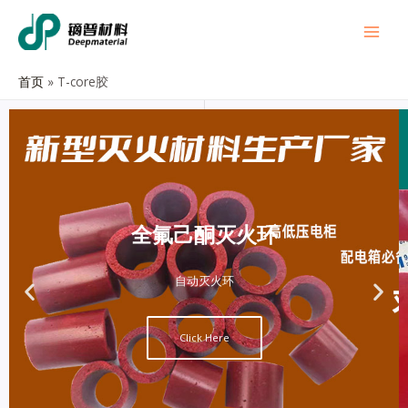
首页
T-core胶
全氟己酮灭火环
自动灭火环
Click Here