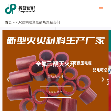
首页
PUR结构胶聚氨酯热熔粘合剂
全氟己酮灭火环
自动灭火环
Click Here