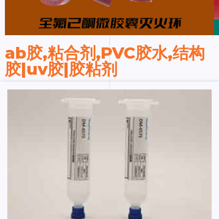
ab胶,粘合剂,PVC胶水,结构
胶|uv胶|胶粘剂