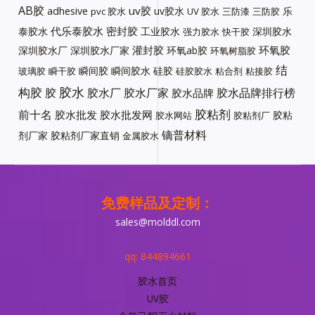
AB胶
uv胶
adhesive
uv胶水
乐
pvc 胶水
UV 胶水
三防漆
三防胶
代乐泰胶水
密封胶
泰胶水
工业胶水
深圳胶水
强力胶水
快干胶
灌封胶
环氧胶
深圳胶水厂
深圳胶水厂家
环氧ab胶
环氧树脂胶
结
瞬间胶
瞬间胶水
硅胶
玻璃胶
瞬干胶
硅胶胶水
粘合剂
粘接胶
胶水
构胶
胶
胶水厂
胶水厂家
胶水品牌排行榜
胶水品牌
胶粘剂
前十名
胶水批发
胶水批发网
胶粘
胶水网站
胶粘剂厂
镝普材料
剂厂家
胶粘剂厂家直销
金属胶水
免费样品及定制：
sales@molddl.com
qq: 844894661
胶水首页
UV胶