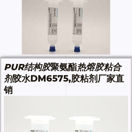
PUR
结构胶
聚氨酯
热熔胶粘合
剂
胶水
DM6575,胶粘剂厂家直
销