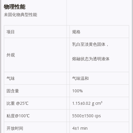
物理性能
未固化物典型性能
项目
规格
乳白至淡黄色固体，
外观
熔融状态为透明液体
气味
气味温和
固含量
100%
比重 @25℃
1.15±0.02 g cm³
粘度@100℃
5500±1500 cps
开放时间
4±1 min