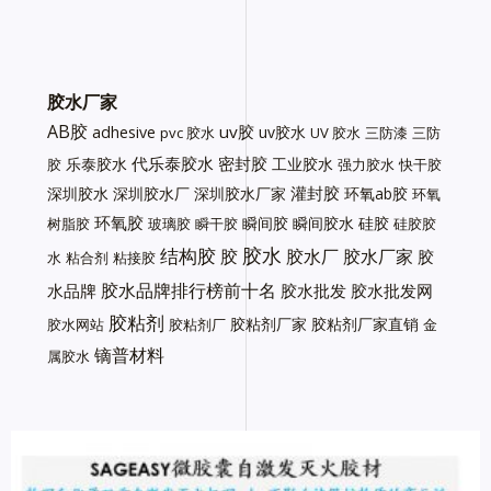
胶水厂家
AB胶
uv胶
adhesive
uv胶水
pvc 胶水
UV 胶水
三防漆
三防
代乐泰胶水
密封胶
乐泰胶水
工业胶水
胶
强力胶水
快干胶
灌封胶
深圳胶水
深圳胶水厂
深圳胶水厂家
环氧ab胶
环氧
环氧胶
瞬间胶
瞬间胶水
硅胶
树脂胶
玻璃胶
瞬干胶
硅胶胶
胶水
结构胶
胶
胶水厂
胶水厂家
胶
水
粘合剂
粘接胶
胶水品牌排行榜前十名
水品牌
胶水批发
胶水批发网
胶粘剂
胶粘剂厂家
胶粘剂厂家直销
胶水网站
胶粘剂厂
金
镝普材料
属胶水