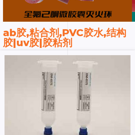
ab胶,粘合剂,PVC胶水,结构
胶|uv胶|胶粘剂