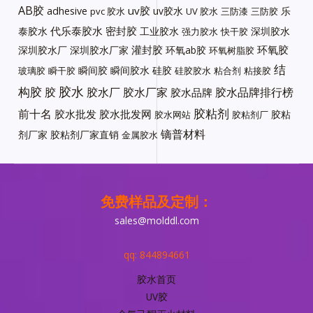
AB胶
uv胶
adhesive
uv胶水
乐
pvc 胶水
UV 胶水
三防漆
三防胶
代乐泰胶水
密封胶
泰胶水
工业胶水
深圳胶水
强力胶水
快干胶
灌封胶
环氧胶
深圳胶水厂
深圳胶水厂家
环氧ab胶
环氧树脂胶
结
瞬间胶
瞬间胶水
硅胶
玻璃胶
瞬干胶
硅胶胶水
粘合剂
粘接胶
胶水
构胶
胶
胶水厂
胶水厂家
胶水品牌排行榜
胶水品牌
胶粘剂
前十名
胶水批发
胶水批发网
胶粘
胶水网站
胶粘剂厂
镝普材料
剂厂家
胶粘剂厂家直销
金属胶水
免费样品及定制：
sales@molddl.com
qq: 844894661
胶水首页
UV胶