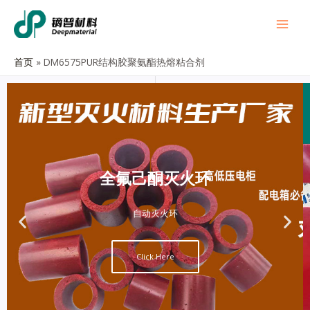
首页
DM6575PUR结构胶聚氨酯热熔粘合剂
全氟己酮灭火环
自动灭火环
Click Here