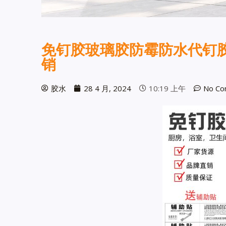
免钉胶玻璃胶防霉防水代钉胶
销
胶水
28 4 月, 2024
10:19 上午
No Co