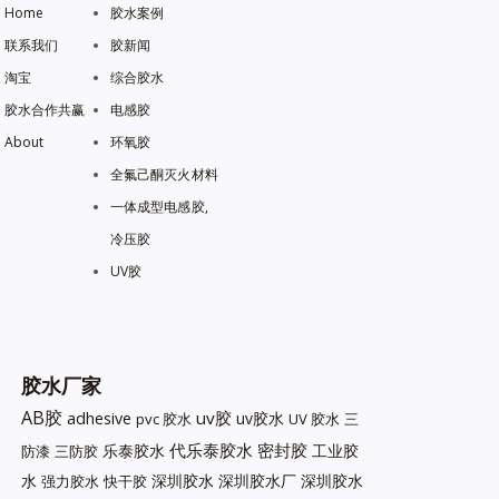
Home
胶水案例
联系我们
胶新闻
淘宝
综合胶水
胶水合作共赢
电感胶
About
环氧胶
全氟己酮灭火材料
一体成型电感胶,
冷压胶
UV胶
胶水厂家
AB胶
uv胶
adhesive
uv胶水
pvc 胶水
UV 胶水
三
代乐泰胶水
密封胶
乐泰胶水
工业胶
防漆
三防胶
水
深圳胶水
深圳胶水厂
深圳胶水
强力胶水
快干胶