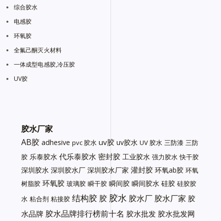
综合胶水
电感胶
环氧胶
全氟己酮灭火材料
一体成型电感胶,冷压胶
UV胶
胶水厂家
AB胶
uv胶
adhesive
uv胶水
pvc 胶水
UV 胶水
三防漆
三防
代乐泰胶水
密封胶
乐泰胶水
工业胶水
胶
强力胶水
快干胶
灌封胶
深圳胶水
深圳胶水厂
深圳胶水厂家
环氧ab胶
环氧
环氧胶
瞬间胶
瞬间胶水
硅胶
树脂胶
玻璃胶
瞬干胶
硅胶胶
胶水
结构胶
胶
胶水厂
胶水厂家
胶
水
粘合剂
粘接胶
胶水品牌排行榜前十名
水品牌
胶水批发
胶水批发网