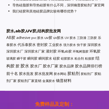
导热硅脂胶和导热硅胶有什么不同，深圳镝普胶粘剂厂家官网
我们硅胶和其他硅胶品牌比较有哪些优势？
胶水,ab胶,UV胶,结构胶批发网
AB胶
uv胶
adhesive
uv胶水
乐
pvc 胶水
UV 胶水
三防漆
三防胶
代乐泰胶水
密封胶
泰胶水
工业胶水
深圳胶水
强力胶水
快干胶
灌封胶
环氧胶
深圳胶水厂
深圳胶水厂家
环氧ab胶
环氧树脂胶
结
瞬间胶
瞬间胶水
硅胶
玻璃胶
瞬干胶
硅胶胶水
粘合剂
粘接胶
胶水
构胶
胶
胶水厂
胶水厂家
胶水品牌排行榜
胶水品牌
胶粘剂
前十名
胶水批发
胶水批发网
胶粘
胶水网站
胶粘剂厂
镝普材料
剂厂家
胶粘剂厂家直销
金属胶水
免费样品及定制：