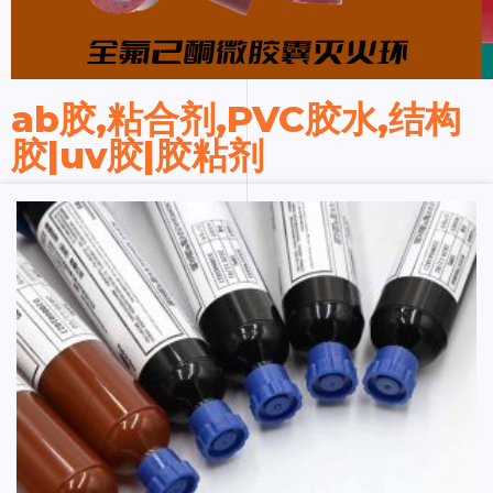
ab胶,粘合剂,PVC胶水,结构
胶|uv胶|胶粘剂