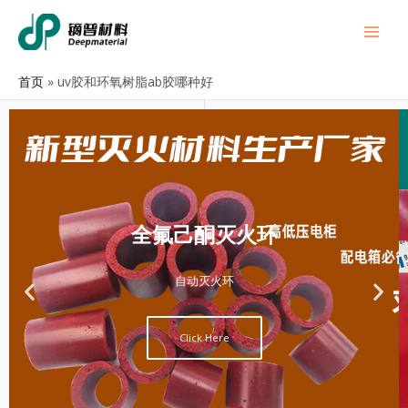
首页
uv胶和环氧树脂ab胶哪种好
全氟己酮灭火环
自动灭火环
Click Here