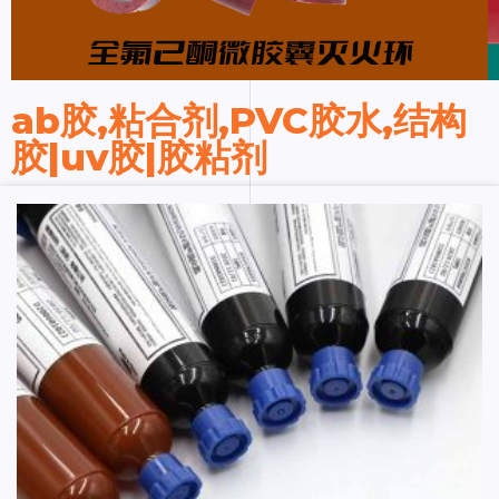
ab胶,粘合剂,PVC胶水,结构
胶|uv胶|胶粘剂