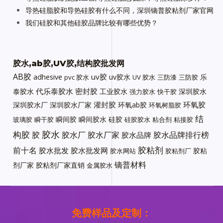
导热硅脂胶和导热硅胶有什么不同，深圳镝普胶粘剂厂家官网
我们硅胶和其他硅胶品牌比较有哪些优势？
胶水,ab胶,UV胶,结构胶批发网
AB胶
uv胶
adhesive
uv胶水
乐
pvc 胶水
UV 胶水
三防漆
三防胶
代乐泰胶水
密封胶
泰胶水
工业胶水
深圳胶水
强力胶水
快干胶
灌封胶
环氧胶
深圳胶水厂
深圳胶水厂家
环氧ab胶
环氧树脂胶
结
瞬间胶
瞬间胶水
硅胶
玻璃胶
瞬干胶
硅胶胶水
粘合剂
粘接胶
胶水
构胶
胶
胶水厂
胶水厂家
胶水品牌排行榜
胶水品牌
胶粘剂
前十名
胶水批发
胶水批发网
胶粘
胶水网站
胶粘剂厂
镝普材料
剂厂家
胶粘剂厂家直销
金属胶水
免费样品及定制：