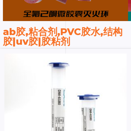
ab胶,粘合剂,PVC胶水,结构
胶|uv胶|胶粘剂