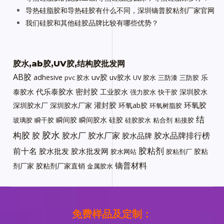
导热硅脂胶和导热硅胶有什么不同，深圳镝普胶粘剂厂家官网
我们硅胶和其他硅胶品牌比较有哪些优势？
胶水,ab胶,UV胶,结构胶批发网
AB胶
uv胶
adhesive
uv胶水
乐
pvc 胶水
UV 胶水
三防漆
三防胶
代乐泰胶水
密封胶
泰胶水
工业胶水
深圳胶水
强力胶水
快干胶
灌封胶
环氧胶
深圳胶水厂
深圳胶水厂家
环氧ab胶
环氧树脂胶
结
瞬间胶
瞬间胶水
硅胶
玻璃胶
瞬干胶
硅胶胶水
粘合剂
粘接胶
胶水
构胶
胶
胶水厂
胶水厂家
胶水品牌排行榜
胶水品牌
胶粘剂
前十名
胶水批发
胶水批发网
胶粘
胶水网站
胶粘剂厂
镝普材料
剂厂家
胶粘剂厂家直销
金属胶水
免费样品及定制：