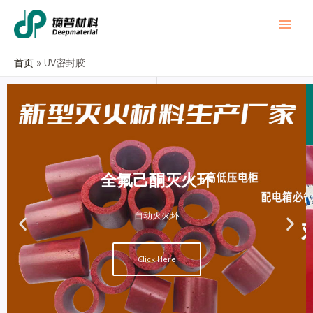
首页
UV密封胶
全氟己酮灭火环
自动灭火环
Click Here