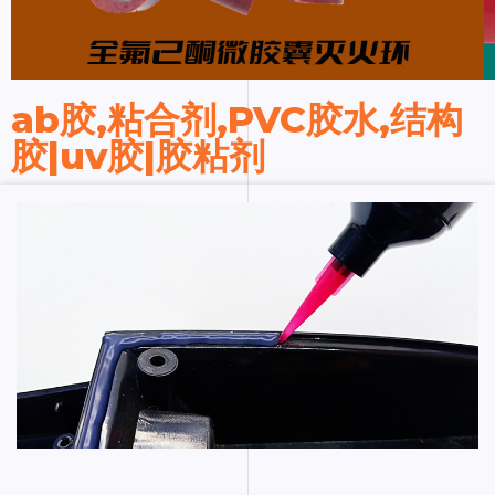
ab胶,粘合剂,PVC胶水,结构
胶|uv胶|胶粘剂