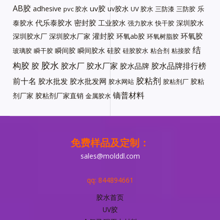
AB胶
uv胶
adhesive
uv胶水
乐
pvc 胶水
UV 胶水
三防漆
三防胶
代乐泰胶水
密封胶
泰胶水
工业胶水
深圳胶水
强力胶水
快干胶
灌封胶
环氧胶
深圳胶水厂
深圳胶水厂家
环氧ab胶
环氧树脂胶
结
瞬间胶
瞬间胶水
硅胶
玻璃胶
瞬干胶
硅胶胶水
粘合剂
粘接胶
胶水
构胶
胶
胶水厂
胶水厂家
胶水品牌排行榜
胶水品牌
胶粘剂
前十名
胶水批发
胶水批发网
胶粘
胶水网站
胶粘剂厂
镝普材料
剂厂家
胶粘剂厂家直销
金属胶水
免费样品及定制：
sales@molddl.com
qq: 844894661
胶水首页
UV胶