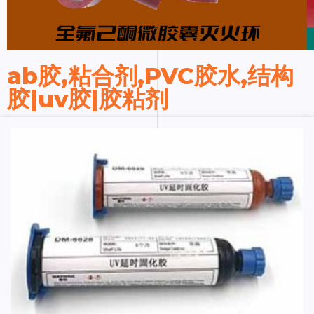
ab胶,粘合剂,PVC胶水,结构
胶|uv胶|胶粘剂