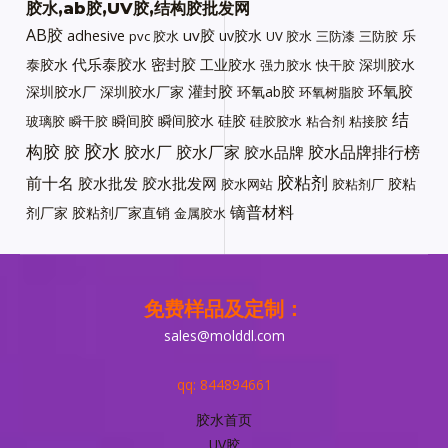
胶水,ab胶,UV胶,结构胶批发网
AB胶
uv胶
adhesive
uv胶水
乐
pvc 胶水
UV 胶水
三防漆
三防胶
代乐泰胶水
密封胶
泰胶水
工业胶水
深圳胶水
强力胶水
快干胶
灌封胶
环氧胶
深圳胶水厂
深圳胶水厂家
环氧ab胶
环氧树脂胶
结
瞬间胶
瞬间胶水
硅胶
玻璃胶
瞬干胶
硅胶胶水
粘合剂
粘接胶
胶水
构胶
胶
胶水厂
胶水厂家
胶水品牌排行榜
胶水品牌
胶粘剂
前十名
胶水批发
胶水批发网
胶粘
胶水网站
胶粘剂厂
镝普材料
剂厂家
胶粘剂厂家直销
金属胶水
免费样品及定制：
sales@molddl.com
qq: 844894661
胶水首页
UV胶