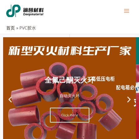
首页
PVC胶水
全氟己酮灭火环
自动灭火环
Click Here