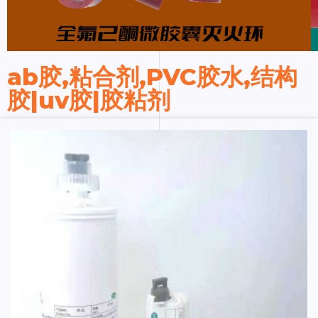
ab胶,粘合剂,PVC胶水,结构
胶|uv胶|胶粘剂