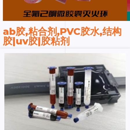
ab胶,粘合剂,PVC胶水,结构
胶|uv胶|胶粘剂