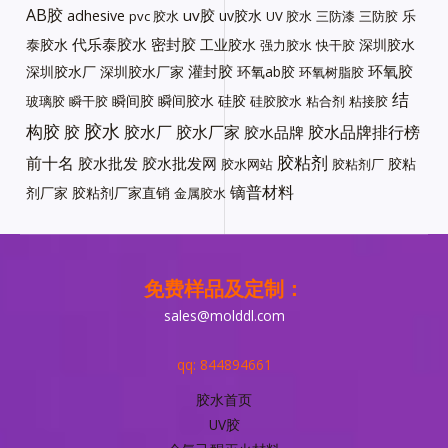
AB胶
uv胶
adhesive
uv胶水
乐
pvc 胶水
UV 胶水
三防漆
三防胶
代乐泰胶水
密封胶
泰胶水
工业胶水
深圳胶水
强力胶水
快干胶
灌封胶
环氧胶
深圳胶水厂
深圳胶水厂家
环氧ab胶
环氧树脂胶
结
瞬间胶
瞬间胶水
硅胶
玻璃胶
瞬干胶
硅胶胶水
粘合剂
粘接胶
胶水
构胶
胶
胶水厂
胶水厂家
胶水品牌排行榜
胶水品牌
胶粘剂
前十名
胶水批发
胶水批发网
胶粘
胶水网站
胶粘剂厂
镝普材料
剂厂家
胶粘剂厂家直销
金属胶水
免费样品及定制：
sales@molddl.com
qq: 844894661
胶水首页
UV胶